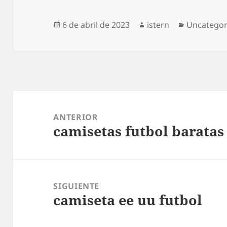
Publicado
Autor
Categoría
6 de abril de 2023
istern
Uncategor
el
Navegación
de
ANTERIOR
camisetas futbol baratas
entradas
Entrada
anterior:
SIGUIENTE
camiseta ee uu futbol
Entrada
siguiente: