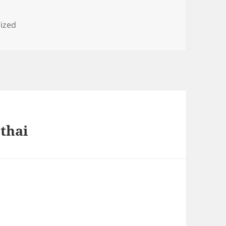
s
ized
 thai