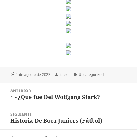
Publicado
Autor
Categorías
1 de agosto de 2023
istern
Uncategorized
el
Navegación
ANTERIOR
de
↑ «¿Que fue Del Wolfgang Stark?
Entrada
entradas
anterior:
SIGUIENTE
Historia De Boca Juniors (Fútbol)
Entrada
siguiente: