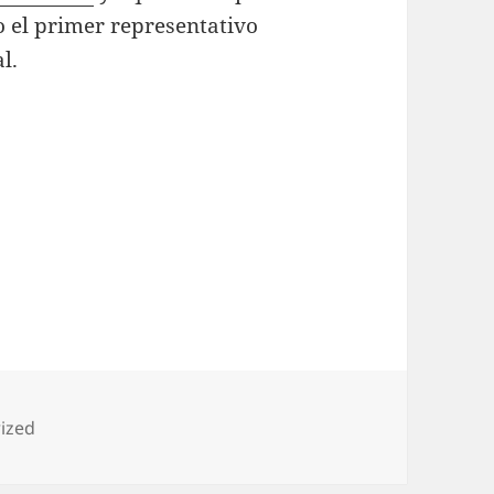
o el primer representativo
l.
s
ized