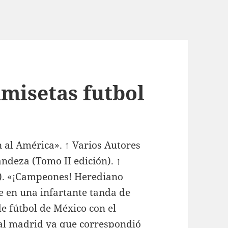
amisetas futbol
n al América». ↑ Varios Autores
ndeza (Tomo II edición). ↑
5). «¡Campeones! Herediano
e en una infartante tanda de
de fútbol de México con el
al madrid
ya que correspondió