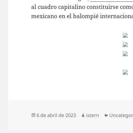
al cuadro capitalino constituirse com
mexicano en el balompié internaciona
Publicado
Autor
Categoría
6 de abril de 2023
istern
Uncategor
el