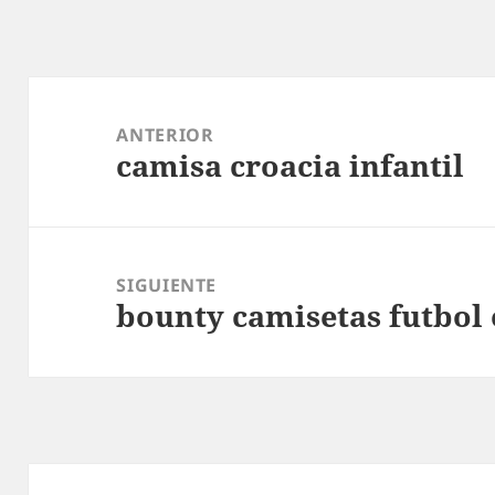
Navegación
de
ANTERIOR
camisa croacia infantil
entradas
Entrada
anterior:
SIGUIENTE
bounty camisetas futbol
Entrada
siguiente: