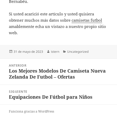
Bernabéu.
Si usted acarició este artículo y usted quisiera
obtener muchos más datos sobre
camisetas futbol
amablemente echa un vistazo a nuestro propio sitio
web.
Publicado
Autor
Categorías
31 de mayo de 2023
istern
Uncategorized
el
Navegación
ANTERIOR
de
Los Mejores Modelos De Camiseta Nueva
Entrada
entradas
Zelanda De Futbol – Ofertas
anterior:
SIGUIENTE
Equipaciones De Fútbol para Niños
Entrada
siguiente:
Funciona gracias a WordPress