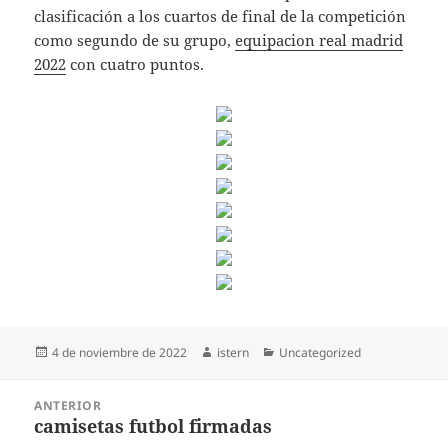
clasificación a los cuartos de final de la competición
como segundo de su grupo,
equipacion real madrid
2022
con cuatro puntos.
Publicado
Autor
Categorías
4 de noviembre de 2022
istern
Uncategorized
el
Navegación
ANTERIOR
de
camisetas futbol firmadas
Entrada
entradas