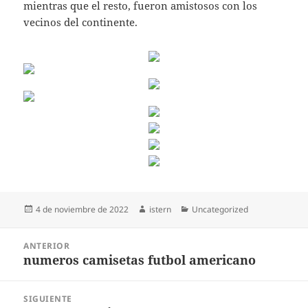
mientras que el resto, fueron amistosos con los
vecinos del continente.
Publicado
Autor
Categorías
4 de noviembre de 2022
istern
Uncategorized
el
Navegación
ANTERIOR
de
numeros camisetas futbol americano
Entrada
entradas
anterior:
SIGUIENTE