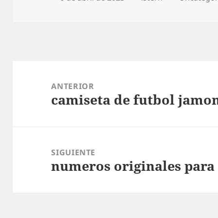
el
Navegación
de
ANTERIOR
camiseta de futbol jamo
entradas
Entrada
anterior:
SIGUIENTE
numeros originales para 
Entrada
siguiente: