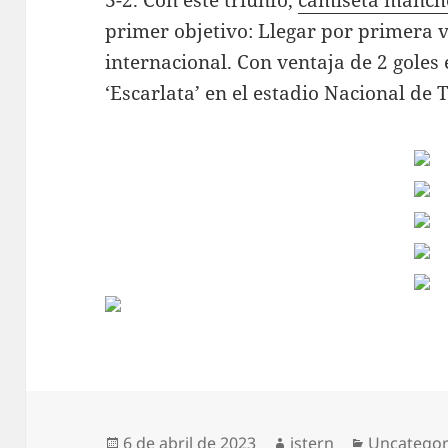
3-2. Con este triunfo,
camiseta manche
primer objetivo: Llegar por primera v
internacional. Con ventaja de 2 goles 
‘Escarlata’ en el estadio Nacional de 
Publicado
Autor
Categoría
6 de abril de 2023
istern
Uncategor