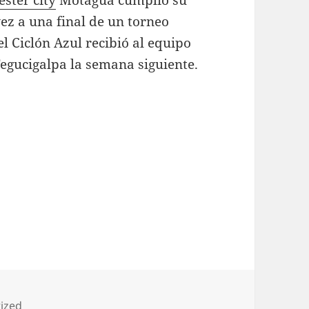
ster city
Motagua cumplió su
ez a una final de un torneo
el Ciclón Azul recibió al equipo
Tegucigalpa la semana siguiente.
s
ized