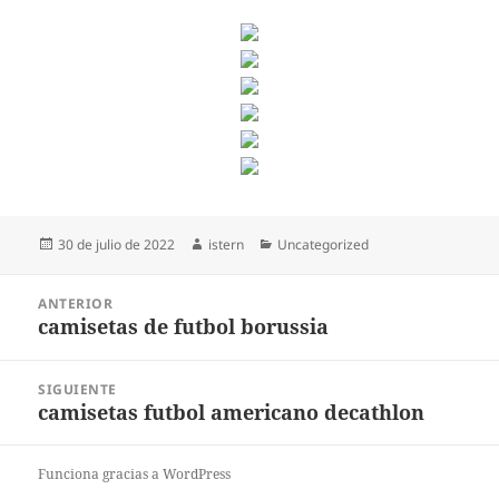
Publicado
Autor
Categorías
30 de julio de 2022
istern
Uncategorized
el
Navegación
ANTERIOR
de
camisetas de futbol borussia
Entrada
entradas
anterior:
SIGUIENTE
camisetas futbol americano decathlon
Entrada
siguiente:
Funciona gracias a WordPress