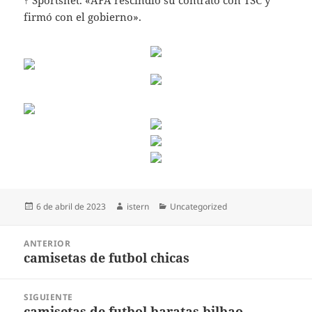
↑ Sportsnet. «AFA rescindió su contrato con TSC y
firmó con el gobierno».
Publicado
Autor
Categorías
6 de abril de 2023
istern
Uncategorized
el
Navegación
ANTERIOR
de
camisetas de futbol chicas
Entrada
entradas
anterior:
SIGUIENTE
camisetas de futbol baratas bilbao
Entrada