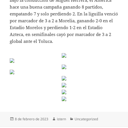
bajo la conducción de Miguel Herrera, el América
hace una buena campaña ganando 8 partidos,
empatando 7 y solo perdiendo 2. En la liguilla venció
por marcador de 3 a 2 a Morelia, ganando 2-0 en el
Estadio Morelos y perdiendo 1-2 en el Estadio
Azteca, en semifinales cayó por marcador de 3 a 2
global ante el Toluca.
Publicado
Autor
Categorías
8 de febrero de 2023
istern
Uncategorized
el