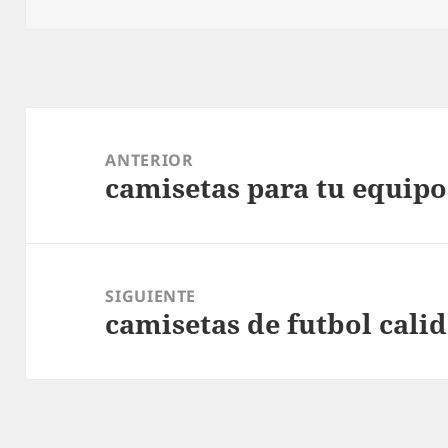
el
Navegación
de
ANTERIOR
camisetas para tu equipo
entradas
Entrada
anterior:
SIGUIENTE
camisetas de futbol calid
Entrada
siguiente: