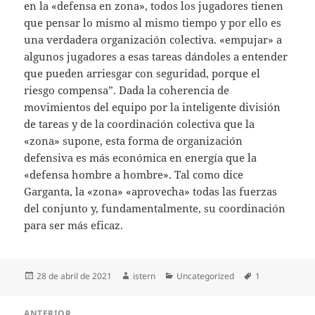
en la «defensa en zona», todos los jugadores tienen
que pensar lo mismo al mismo tiempo y por ello es
una verdadera organización colectiva. «empujar» a
algunos jugadores a esas tareas dándoles a entender
que pueden arriesgar con seguridad, porque el
riesgo compensa”. Dada la coherencia de
movimientos del equipo por la inteligente división
de tareas y de la coordinación colectiva que la
«zona» supone, esta forma de organización
defensiva es más económica en energía que la
«defensa hombre a hombre». Tal como dice
Garganta, la «zona» «aprovecha» todas las fuerzas
del conjunto y, fundamentalmente, su coordinación
para ser más eficaz.
Publicado
Autor
Categorías
Etiquetas
28 de abril de 2021
istern
Uncategorized
1
el
Navegación
ANTERIOR