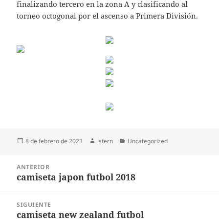
finalizando tercero en la zona A y clasificando al
torneo octogonal por el ascenso a Primera División.
Publicado
Autor
Categorías
8 de febrero de 2023
istern
Uncategorized
el
Navegación
ANTERIOR
de
camiseta japon futbol 2018
Entrada
entradas
anterior:
SIGUIENTE
camiseta new zealand futbol
Entrada