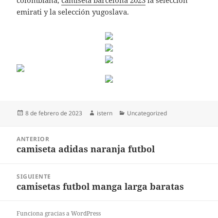
colombiana,
camiseta barcelona 2023
la selección
emirati y la selección yugoslava.
Publicado
Autor
Categorías
8 de febrero de 2023
istern
Uncategorized
el
Navegación
ANTERIOR
de
camiseta adidas naranja futbol
Entrada
entradas
anterior:
SIGUIENTE
camisetas futbol manga larga baratas
Entrada
siguiente:
Funciona gracias a WordPress