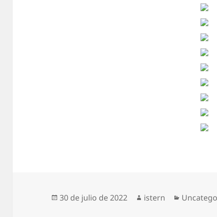
Publicado
Autor
Categorí
30 de julio de 2022
istern
Uncatego
el