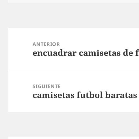
Navegación
de
ANTERIOR
encuadrar camisetas de f
entradas
Entrada
anterior:
SIGUIENTE
camisetas futbol baratas
Entrada
siguiente: