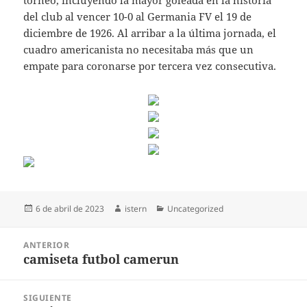
torneo, incluyendo la mayor goleada en la historia
del club al vencer 10-0 al Germania FV el 19 de
diciembre de 1926. Al arribar a la última jornada, el
cuadro americanista no necesitaba más que un
empate para coronarse por tercera vez consecutiva.
Publicado
Autor
Categorías
6 de abril de 2023
istern
Uncategorized
el
Navegación
ANTERIOR
de
camiseta futbol camerun
Entrada
entradas
anterior:
SIGUIENTE