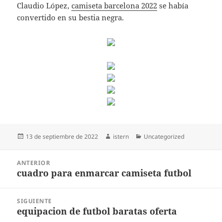
Claudio López,
camiseta barcelona 2022
se había
convertido en su bestia negra.
Publicado
Autor
Categorías
13 de septiembre de 2022
istern
Uncategorized
el
Navegación
ANTERIOR
de
cuadro para enmarcar camiseta futbol
Entrada
entradas
anterior:
SIGUIENTE
equipacion de futbol baratas oferta
Entrada