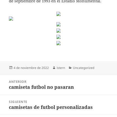
de septiembre de 1993 en el Estadio Monumental.
Publicado
Autor
Categorías
4 de noviembre de 2022
istern
Uncategorized
el
Navegación
ANTERIOR
de
camiseta futbol no pasaran
Entrada
entradas
anterior:
SIGUIENTE
camisetas de futbol personalizadas
Entrada
siguiente: