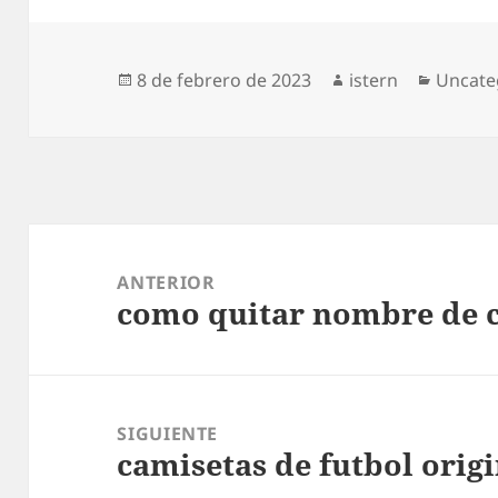
Publicado
Autor
Catego
8 de febrero de 2023
istern
Uncate
el
Navegación
de
ANTERIOR
como quitar nombre de c
entradas
Entrada
anterior:
SIGUIENTE
camisetas de futbol origi
Entrada
siguiente: