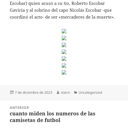
Escobar) quien acusó a su tío, Roberto Escobar
Gaviria y al sobrino del capo Nicolás Escobar -que
coordinó el acto- de ser «mercaderes de la muerte».
Publicado
Autor
Categorías
7 de diciembre de 2023
istern
Uncategorized
el
Navegación
ANTERIOR
de
cuanto miden los numeros de las
Entrada
entradas
camisetas de futbol
anterior: