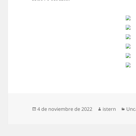
Publicado
Autor
Cat
4 de noviembre de 2022
istern
Unc
el