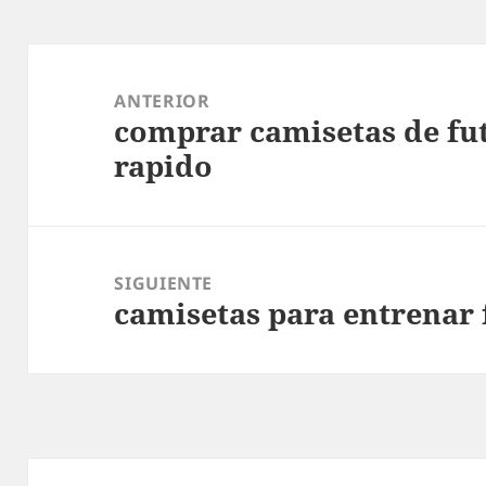
Navegación
de
ANTERIOR
comprar camisetas de fut
entradas
Entrada
rapido
anterior:
SIGUIENTE
camisetas para entrenar 
Entrada
siguiente: