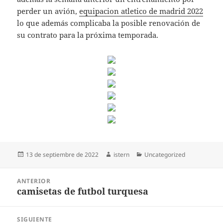
perder un avión,
equipacion atletico de madrid 2022
lo que además complicaba la posible renovación de
su contrato para la próxima temporada.
Publicado
Autor
Categorías
13 de septiembre de 2022
istern
Uncategorized
el
Navegación
ANTERIOR
de
camisetas de futbol turquesa
Entrada
entradas
anterior:
SIGUIENTE