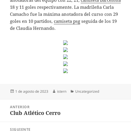
anotadoras del equipo con 22, 21,
camiseta barcelona
18 y 11 goles respectivamente. La madrileña Carla
Camacho fue la máxima anotadora del curso con 29
goles en 10 partidos,
camiseta psg
seguida de los 19
de Claudia Hernando.
Publicado
Autor
Categorías
1 de agosto de 2023
istern
Uncategorized
el
Navegación
ANTERIOR
de
Club Atlético Cerro
Entrada
entradas
anterior:
SIGUIENTE