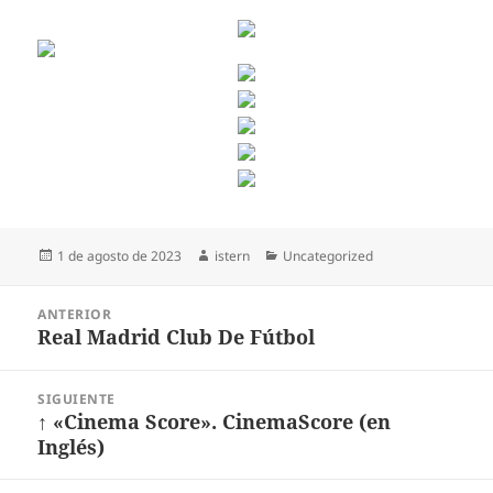
Publicado
Autor
Categorías
1 de agosto de 2023
istern
Uncategorized
el
Navegación
ANTERIOR
de
Real Madrid Club De Fútbol
Entrada
entradas
anterior:
SIGUIENTE
↑ «Cinema Score». CinemaScore (en
Entrada
Inglés)
siguiente: