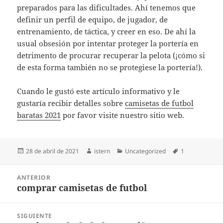
preparados para las dificultades. Ahí tenemos que
definir un perfil de equipo, de jugador, de
entrenamiento, de táctica, y creer en eso. De ahí la
usual obsesión por intentar proteger la portería en
detrimento de procurar recuperar la pelota (¡cómo si
de esta forma también no se protegiese la portería!).
Cuando le gustó este artículo informativo y le
gustaría recibir detalles sobre
camisetas de futbol
baratas 2021
por favor visite nuestro sitio web.
Publicado
Autor
Categorías
Etiquetas
28 de abril de 2021
istern
Uncategorized
1
el
Navegación
ANTERIOR
de
comprar camisetas de futbol
Entrada
entradas
anterior:
SIGUIENTE