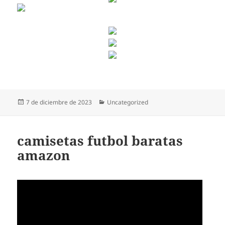
Publicado
Categorías
7 de diciembre de 2023
Uncategorized
el
camisetas futbol baratas
amazon