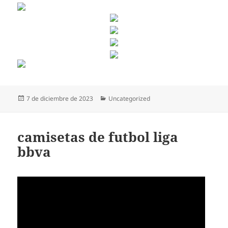
Publicado
Categorías
7 de diciembre de 2023
Uncategorized
el
camisetas de futbol liga
bbva