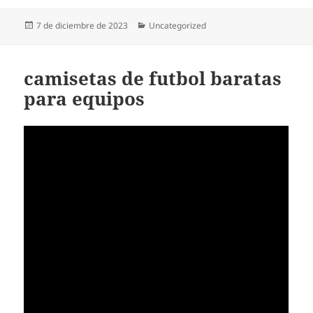
Publicado
Categorías
7 de diciembre de 2023
Uncategorized
el
camisetas de futbol baratas
para equipos