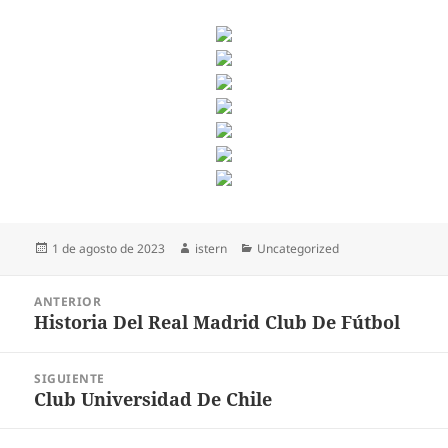
Publicado
Autor
Categorías
1 de agosto de 2023
istern
Uncategorized
el
Navegación
ANTERIOR
de
Historia Del Real Madrid Club De Fútbol
Entrada
entradas
anterior:
SIGUIENTE
Club Universidad De Chile
Entrada
siguiente: