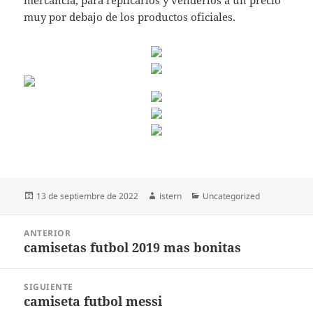
mercancía, para replicarlos y venderlos a un precio
muy por debajo de los productos oficiales.
Publicado
Autor
Categorías
13 de septiembre de 2022
istern
Uncategorized
el
Navegación
ANTERIOR
de
camisetas futbol 2019 mas bonitas
Entrada
entradas
anterior:
SIGUIENTE
camiseta futbol messi
Entrada